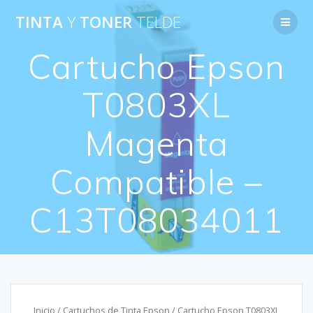
Saltar
TINTA
Y
TONER
TELDE
al
contenido
Cartucho Epson
T0803XL
Magenta
Compatible –
C13T08034011
Inicio
/
Cartuchos de Tinta Epson
/ Cartucho Epson T0803XL