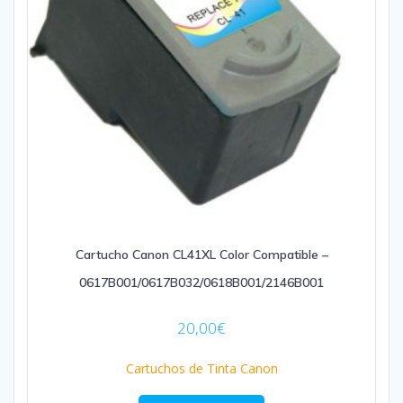
Cartucho Canon CL41XL Color Compatible –
0617B001/0617B032/0618B001/2146B001
20,00
€
Cartuchos de Tinta Canon