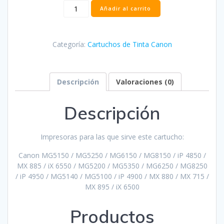
Cartucho
Añadir al carrito
Canon
CLI526
Cian
Categoría:
Cartuchos de Tinta Canon
Compatible
-
4541B001
cantidad
Descripción
Valoraciones (0)
Descripción
Impresoras para las que sirve este cartucho:
Canon MG5150 / MG5250 / MG6150 / MG8150 / iP 4850 /
MX 885 / iX 6550 / MG5200 / MG5350 / MG6250 / MG8250
/ iP 4950 / MG5140 / MG5100 / iP 4900 / MX 880 / MX 715 /
MX 895 / iX 6500
Productos