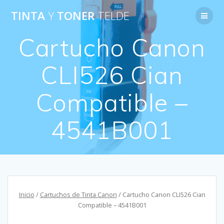
Saltar
TINTA
Y
TONER
TELDE
al
contenido
Cartucho Canon
CLI526 Cian
Compatible –
4541B001
Inicio
/
Cartuchos de Tinta Canon
/ Cartucho Canon CLI526 Cian
Compatible – 4541B001