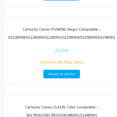
Cartucho Canon PG540XL Negro Compatible –
5222B004/5222B005/5222B001/5225B004/5225B005/5225B001
20,00
€
Cartuchos de Tinta Canon
Añadir al carrito
Cartucho Canon CL41XL Color Compatible –
0617B001/0617B032/0618B001/2146B001