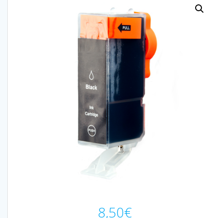
8,50
€