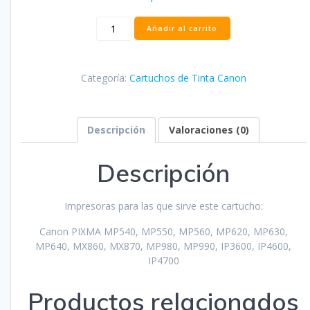
Cartucho
Añadir al carrito
Canon
PG520
Negro
Categoría:
Cartuchos de Tinta Canon
Compatible
-
2932B001
cantidad
Descripción
Valoraciones (0)
Descripción
Impresoras para las que sirve este cartucho:
Canon PIXMA MP540, MP550, MP560, MP620, MP630,
MP640, MX860, MX870, MP980, MP990, IP3600, IP4600,
IP4700
Productos relacionados