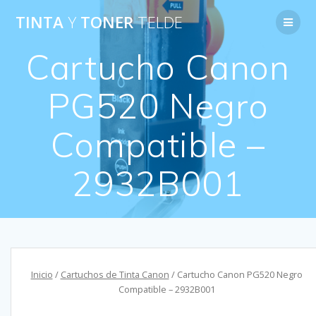
Saltar
TINTA
Y
TONER
TELDE
al
contenido
Cartucho Canon
PG520 Negro
Compatible –
2932B001
Inicio
/
Cartuchos de Tinta Canon
/ Cartucho Canon PG520 Negro
Compatible – 2932B001