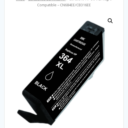
Compatible – CN684EE/CB316EE