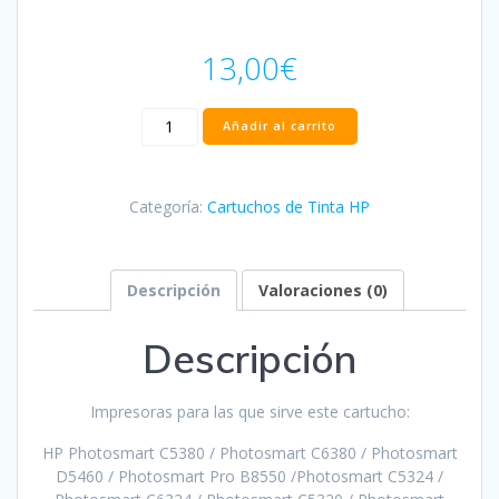
13,00
€
Cartucho
Añadir al carrito
HP
364XL
Negro
Categoría:
Cartuchos de Tinta HP
Compatible
-
CN684EE/CB316EE
cantidad
Descripción
Valoraciones (0)
Descripción
Impresoras para las que sirve este cartucho:
HP Photosmart C5380 / Photosmart C6380 / Photosmart
D5460 / Photosmart Pro B8550 /Photosmart C5324 /