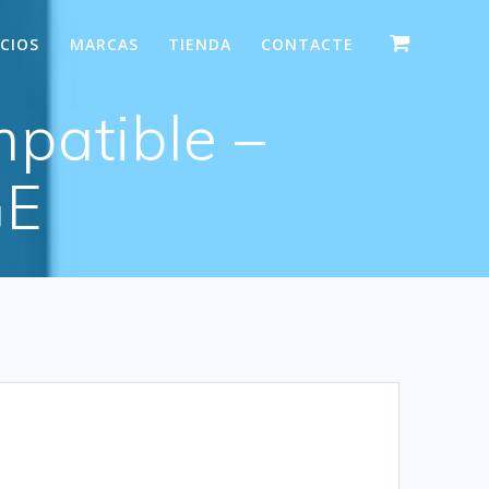
ICIOS
MARCAS
TIENDA
CONTACTE
patible –
GE