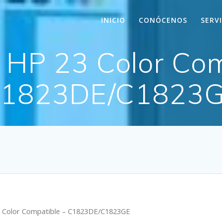
INICIO
CONÓCENOS
SERV
 HP 23 Color Com
1823DE/C1823
3 Color Compatible – C1823DE/C1823GE