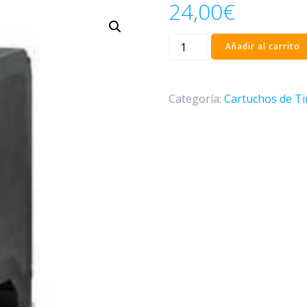
24,00
€
Cartucho
Añadir al carrito
HP
23
Color
Categoría:
Cartuchos de Ti
Compatible
-
C1823DE/C1823GE
cantidad