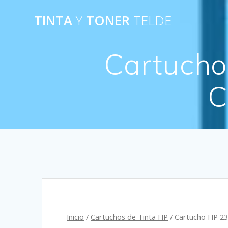
Saltar
TINTA
Y
TONER
TELDE
al
contenido
Cartucho
C
Inicio
/
Cartuchos de Tinta HP
/ Cartucho HP 2