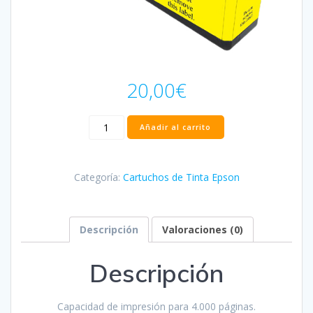
20,00
€
Cartucho
Añadir al carrito
Epson
T7894XL
Amarillo
Categoría:
Cartuchos de Tinta Epson
Compatible
-
C13T789440/C13T79044010/C13T79144
cantidad
Descripción
Valoraciones (0)
Descripción
Capacidad de impresión para 4.000 páginas.