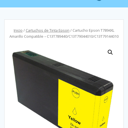
Inicio
/
Cartuchos de Tinta Epson
/ Cartucho Epson T7894XL
Amarillo Compatible – C13T789440/C13T79044010/C13T79144010