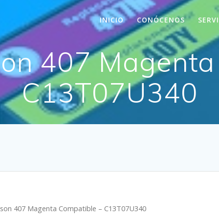
INICIO
CONÓCENOS
SERV
son 407 Magenta 
C13T07U340
pson 407 Magenta Compatible – C13T07U340