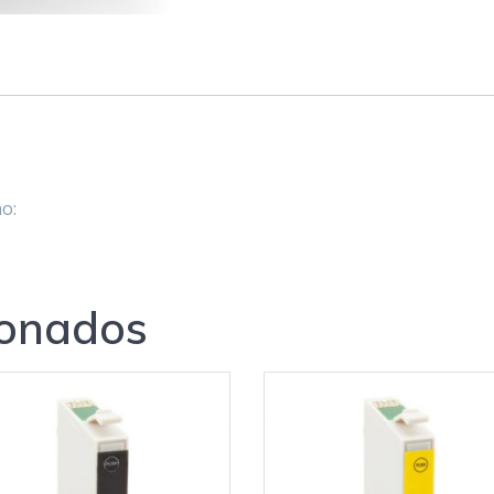
ho:
ionados