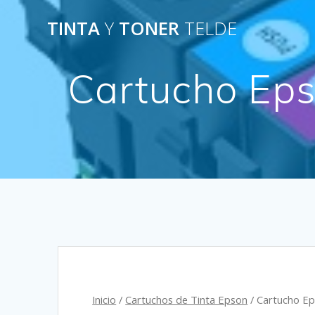
Saltar
TINTA
Y
TONER
TELDE
al
contenido
Cartucho Ep
Inicio
/
Cartuchos de Tinta Epson
/ Cartucho E