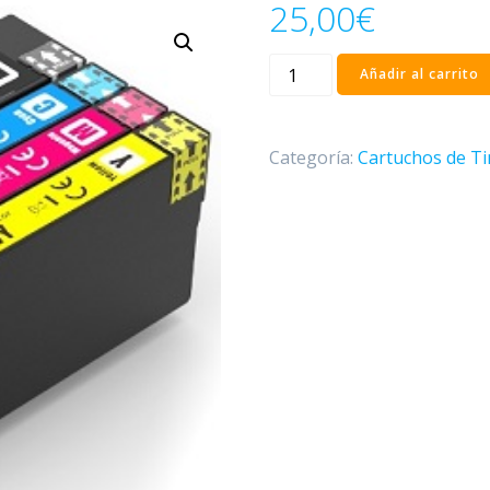
25,00
€
Cartucho
Añadir al carrito
Epson
407
Magenta
Categoría:
Cartuchos de Ti
Compatible
-
C13T07U340
cantidad