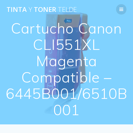
Saltar
TINTA
Y
TONER
TELDE
al
contenido
Cartucho Canon
CLI551XL
Magenta
Compatible –
6445B001/6510B
001