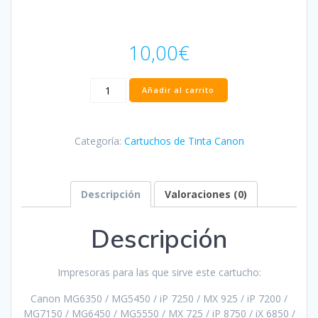
10,00
€
Cartucho
Añadir al carrito
Canon
CLI551XL
Magenta
Categoría:
Cartuchos de Tinta Canon
Compatible
-
6445B001/6510B001
cantidad
Descripción
Valoraciones (0)
Descripción
Impresoras para las que sirve este cartucho:
Canon MG6350 / MG5450 / iP 7250 / MX 925 / iP 7200 /
MG7150 / MG6450 / MG5550 / MX 725 / iP 8750 / iX 6850 /