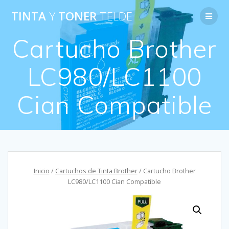
Saltar
TINTA
Y
TONER
TELDE
al
contenido
Cartucho Brother
LC980/LC1100
Cian Compatible
Inicio
/
Cartuchos de Tinta Brother
/ Cartucho Brother
LC980/LC1100 Cian Compatible