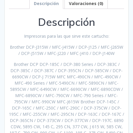
Descripción
Valoraciones (0)
Descripción
Impresoras para las que sirve este cartucho:
Brother DCP-J315W / MFC-J415W / DCP-J125 / MFC-J265W
/ DCP-J515W / MFC-J220 / MFC-J410 / DCP-J140W
Brother DCP DCP-185C / DCP-380 Series / DCP-383C /
DCP-385C / DCP-387C / DCP-395CN / DCP-585CW / DCP-
6690CW / DCP-J 715W MFC MFC-490CN / MFC-490CW /
MFC-490 Series / MFC-5490CN / MFC-5890CN / MFC-
5895CW / MFC-6490CW / MFC-6690CW / MFC-6890CDW /
MFC-6890CW / MFC-790CW / MFC-790 Series / MFC-
795CW / MFC-990CW MFC-J615W Brother DCP-145C /
DCP-165C / MFC-250C / MFC-290C / DCP-375CW / DCP-
195C / MFC-255CW / MFC-295CN / DCP-163C / DCP-167C /
DCP-365CN / DCP-373CW / DCP-377CW / DCP-197C. 6890
CDW, 5895 CW, 145 C, 295 CN, 377 CW, J 615 W, 585 CW,
197 C, 790 CW, 990 CW, LC 1100, 195 C, 375 CW, 5490 CN,