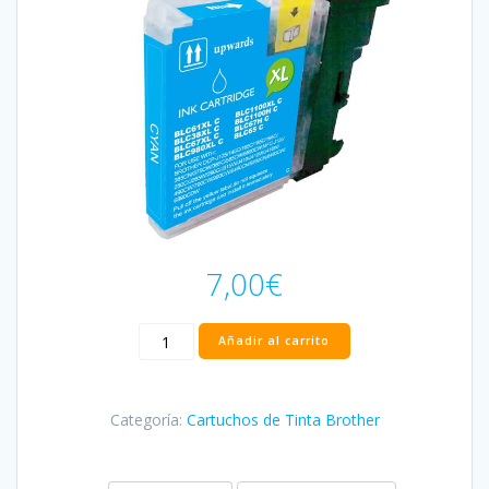
7,00
€
Cartucho
Añadir al carrito
Brother
LC980/LC1100
Cian
Categoría:
Cartuchos de Tinta Brother
Compatible
cantidad